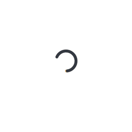
maiphuongthuy
on
Bagaimana Tips Memiliki Hati yang
Lapang?
Willy
on
[mp3] Kalo Presidenku Korupsi
Dzulfikri
on
Petting dengan Pacar
Ahmad
on
PIL dan WIL, Selingan yang Merusak Rumah
Tangga
Astari
on
Menjadi Istri Taat Suami
TWEET MEDIAISLAMNET
Tweets by @mediaislamnet