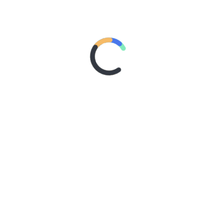
HOMESCHOOLING [2]: PENDIDIKAN
YANG TIDAK MEMBEBANI
POSTED ON
THURSDAY, 18 FEBRUARY 2010
BY
ADMIN
POSTED IN
HOMESCHOOLING
TAGGED IN
ANAK
,
BIAYA
,
HOMESCHOOLING
,
PENDIDIKAN
Sesungguhnya semua yang dilakukan oleh para orang
tua ini adalah pilihan terbaik mereka. Semoga mereka
mendapat pahala atas semua usahanya. Namun
siapapun mata dapat melihat Bung! Bahwa biaya yang
dikeluarkan dengan susah payah, dengan cucuran
keringat dan air mata, tidak sebanding dengan
harapan.