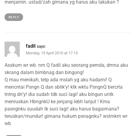
menjamin. ustad/zah gimana yg harus aku lakukan ?
REPLY
fadil
says:
Monday, 19 April 2010 at 17:13
Asskum wr wb. nm Q fadil aku seorang pemda, dmna aku
skrang dalam bimbnag dan bingung!
Q mau menikah, tetp ada mslah yg aku hadami! Q
mencntai Psngn Q dan sblik’y! ktk wktu PsngnQ bercrta
tntng dri’y! dia sudah tdk suci lagi! aku bingun untk
menruskan HbngnkU ke jenjang lebh lanjut ! Krna
pasngnku suudah tk suci lagi! aku harus bagaimana?
teruskan/mundur! gimana hukum psnagnku? wslmkm wr
wb