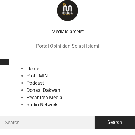
Skip
to
content
MediaIslamNet
Portal Opini dan Solusi Islami
Home
Profil MIN
Podcast
Donasi Dakwah
Pesantren Media
Radio Network
Search
for: