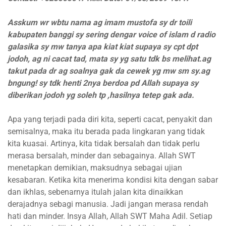
Asskum wr wbtu nama ag imam mustofa sy dr toili
kabupaten banggi sy sering dengar voice of islam d radio
galasika sy mw tanya apa kiat kiat supaya sy cpt dpt
jodoh, ag ni cacat tad, mata sy yg satu tdk bs melihat.ag
takut pada dr ag soalnya gak da cewek yg mw sm sy.ag
bngung! sy tdk henti 2nya berdoa pd Allah supaya sy
diberikan jodoh yg soleh tp ,hasilnya tetep gak ada.
Apa yang terjadi pada diri kita, seperti cacat, penyakit dan
semisalnya, maka itu berada pada lingkaran yang tidak
kita kuasai. Artinya, kita tidak bersalah dan tidak perlu
merasa bersalah, minder dan sebagainya. Allah SWT
menetapkan demikian, maksudnya sebagai ujian
kesabaran. Ketika kita menerima kondisi kita dengan sabar
dan ikhlas, sebenarnya itulah jalan kita dinaikkan
derajadnya sebagi manusia. Jadi jangan merasa rendah
hati dan minder. Insya Allah, Allah SWT Maha Adil. Setiap