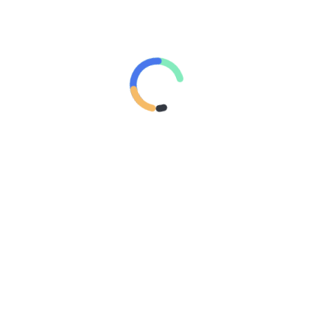
Ahmad
on
PIL dan WIL, Selingan yang Merusak Rumah
Tangga
Astari
on
Menjadi Istri Taat Suami
TWEET MEDIAISLAMNET
Tweets by @mediaislamnet
KISAH ULAMA
TWEET PESANTRENMEDIA
Tweet oleh @PesantrenMEDIA