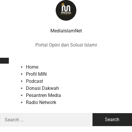
Skip
to
content
MediaIslamNet
Portal Opini dan Solusi Islami
Home
Profil MIN
Podcast
Donasi Dakwah
Pesantren Media
Radio Network
Search
for: