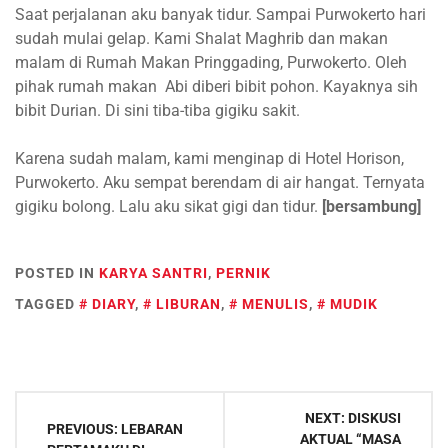
Saat perjalanan aku banyak tidur. Sampai Purwokerto hari
sudah mulai gelap. Kami Shalat Maghrib dan makan
malam di Rumah Makan Pringgading, Purwokerto. Oleh
pihak rumah makan Abi diberi bibit pohon. Kayaknya sih
bibit Durian. Di sini tiba-tiba gigiku sakit.
Karena sudah malam, kami menginap di Hotel Horison,
Purwokerto. Aku sempat berendam di air hangat. Ternyata
gigiku bolong. Lalu aku sikat gigi dan tidur.
[bersambung]
POSTED IN
KARYA SANTRI
,
PERNIK
TAGGED
DIARY
,
LIBURAN
,
MENULIS
,
MUDIK
Post
NEXT:
DISKUSI
navigation
PREVIOUS:
LEBARAN
AKTUAL “MASA