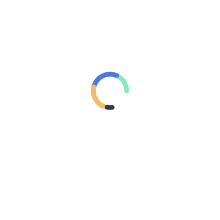
Name
*
Email
*
Website
RECENT COMMENTS
maiphuongthuy
on
Bagaimana Tips Memiliki Hati yang