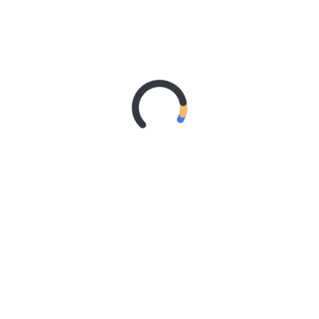
POSTED IN
DOWNLOAD
,
FILE VOI
TAGGED IN
DOWNLOAD VOI
,
MP3
,
VOI
,
VOICE OF ISLAM
Bagi para pengelola radio yang tergabung dalam
VOIRadioNetwork, Anda bisa mendownload file-file
rekaman Voice of Islam, khususnya untuk edisi 110 kami
akan meng-upload file sebanyak 31 edisi (hal ini kami
lakukan sebagai kompensasi tidak diproduksi dalam
bentuk CD MP3 dan tidak ada pengiriman). Berikut ini
daftar file-file Voice of Islam
CONTINUE READING