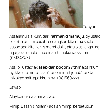
Tanya:
Assalamu alaikum. dari
rahman d mamuju
, oy ustad
bila kita brmim basah, sedangkan kita mau sholat
subuh apa kita harus mandi dulu, atau bisa langsung
ngerjakan sholat tnpa mandi, maksi wassalam.
(08134XXX)
Ass, pk ustad’ ak
asep dari bogor 27 thn’
apa hkum
ny’ klw kita mmpi bsah’ tpi lom mndi junub’ tpi kta
mlkukan shlt’ apa hkum ny’. (081360xxx)
Jawab:
Alaykumus salaam wr. wb.
Mimpi Basah (
ihtilam
) adalah mimpi bersetubuh.