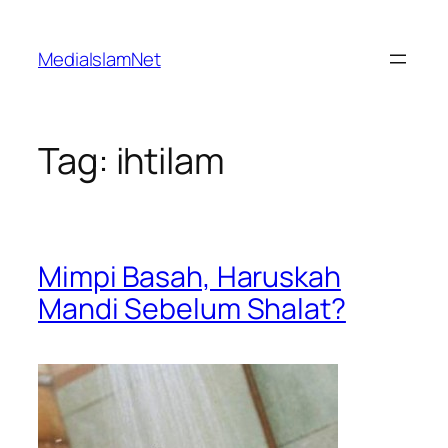
Skip
to
MediaIslamNet
content
Tag:
ihtilam
Mimpi Basah, Haruskah
Mandi Sebelum Shalat?