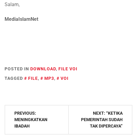
Salam,
MediaIslamNet
POSTED IN
DOWNLOAD
,
FILE VOI
TAGGED
FILE
,
MP3
,
VOI
Post
PREVIOUS:
NEXT:
“KETIKA
navigation
MENINGKATKAN
PEMERINTAH SUDAH
IBADAH
TAK DIPERCAYA”