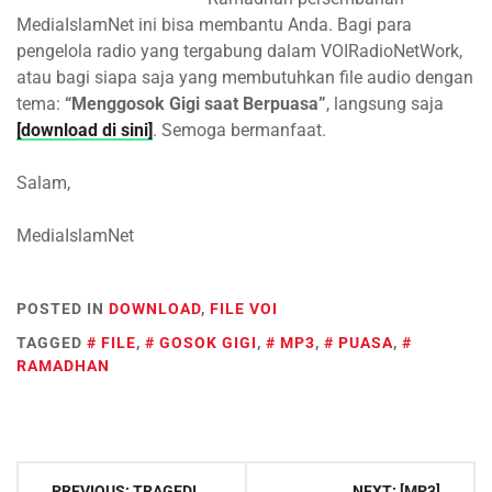
MediaIslamNet ini bisa membantu Anda. Bagi para
pengelola radio yang tergabung dalam VOIRadioNetWork,
atau bagi siapa saja yang membutuhkan file audio dengan
tema:
“Menggosok Gigi saat Berpuasa”
, langsung saja
[download di sini]
. Semoga bermanfaat.
Salam,
MediaIslamNet
POSTED IN
DOWNLOAD
,
FILE VOI
TAGGED
FILE
,
GOSOK GIGI
,
MP3
,
PUASA
,
RAMADHAN
Post
PREVIOUS:
TRAGEDI
NEXT:
[MP3]