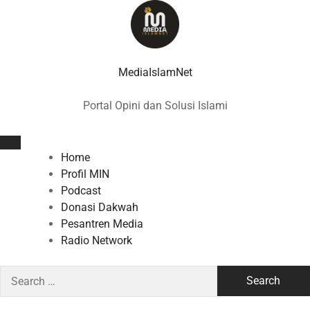
Skip
to
content
MediaIslamNet
Portal Opini dan Solusi Islami
Home
Profil MIN
Podcast
Donasi Dakwah
Pesantren Media
Radio Network
Search
for: