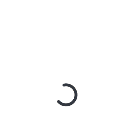
Astari
on
Menjadi Istri Taat Suami
TWEET MEDIAISLAMNET
Tweets by @mediaislamnet
KISAH ULAMA
TWEET PESANTRENMEDIA
Tweet oleh @PesantrenMEDIA
O. SOLIHIN