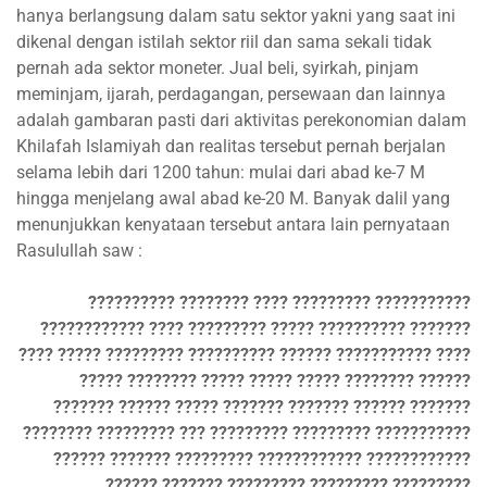
hanya berlangsung dalam satu sektor yakni yang saat ini
dikenal dengan istilah sektor riil dan sama sekali tidak
pernah ada sektor moneter. Jual beli, syirkah, pinjam
meminjam, ijarah, perdagangan, persewaan dan lainnya
adalah gambaran pasti dari aktivitas perekonomian dalam
Khilafah Islamiyah dan realitas tersebut pernah berjalan
selama lebih dari 1200 tahun: mulai dari abad ke-7 M
hingga menjelang awal abad ke-20 M. Banyak dalil yang
menunjukkan kenyataan tersebut antara lain pernyataan
Rasulullah saw :
?????????? ???????? ???? ????????? ???????????
???????????? ???? ????????? ????? ?????????? ???????
???? ????? ????????? ?????????? ?????? ??????????? ????
????? ???????? ????? ????? ????? ???????? ??????
??????? ?????? ????? ??????? ??????? ?????? ???????
???????? ????????? ??? ????????? ????????? ???????????
?????? ??????? ????????? ???????????? ????????????
?????? ??????? ????????? ????????? ?????????