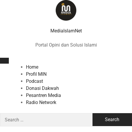
Skip
to
content
MediaIslamNet
Portal Opini dan Solusi Islami
Home
Profil MIN
Podcast
Donasi Dakwah
Pesantren Media
Radio Network
Search
for: