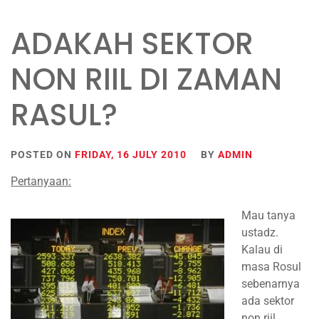
ADAKAH SEKTOR
NON RIIL DI ZAMAN
RASUL?
POSTED ON
FRIDAY, 16 JULY 2010
BY
ADMIN
Pertanyaan:
Mau tanya
ustadz.
Kalau di
masa Rosul
sebenarnya
ada sektor
non riil