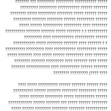
??????? ??? ????????? ????????? ??????????? ?????
????????? ????????? ??????????? ?????? ???????
???????? ????? ????????? ???????? ????? ?????? ?????
????????? ??????? ???????? ?????? ????????? ??????
????? ?????? ?????????? ????????? ???? ????????
?????????? ??????? ??????? ????? ??????? ? ? ??????????
????????? ???? ??????????? ?????????? ??????
??????????? ????? ???????? ??????? ???? ??????? ? ?
?????????? ????????? ???? ??????????? ?????????? ?????
????? ??????? ???? ????? ?????? ????????? ???? ???????
???????? ??????? ????????? ???? ??????? ???? ?????
??????? ???????????? ???? ?????????? ?????? ???????
???????? ????????? (???? ????
???? ????? ?????????? ?????? ??????? ?????? ????
?????????? ?????? ??????? ???????? ????????? ?????
????? ??????? ????????? ????? ?????????? ??????
???????????? ?????? ??????? ??? ????? ?????? ????????
????? ?????? ???????? ???????? ???????? ???????????