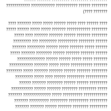
???????????? ???????????? ??????????? ?????? ????????
(???? ???????
???? ??????? ????? ????? ?????? ????? ???? ?????? ????
????? ?????? ????? ????? ??????? ???????????? ????????
????? ???? ??????? ??????? ?????? ??????? ????????
????????? ??? ????????? ?????????? ???????? ??????
??????? ????????? ?????? ????? ??????? ????? ??????
????? ??????? ???????? ?????? ??????? ??????? ??????
?????????????? ?????? ?????? ????? ????? ???????
???????????? ??????? ????? ????? ??????????? ???????
???????? ????? ??????? ??????? ?????? ??????? ????????
????????? ????? ???? ?????? ????????? ???????????
?????? ??????? ???????? ?????? ?????? ?????????
??????????? ?????? ??????? ???????? ????????? ?????
??????? ?????????????? ????? ?????????? ????????????
??????? ?????????? ????????? ?????????? ?????????
??????? ??????? ?????? ??????? ???????? ?????????