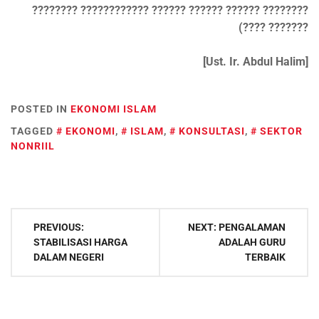
???????? ???????????? ?????? ?????? ?????? ????????
(???? ???????
[Ust. Ir. Abdul Halim]
POSTED IN
EKONOMI ISLAM
TAGGED
EKONOMI
,
ISLAM
,
KONSULTASI
,
SEKTOR
NONRIIL
Post
PREVIOUS:
NEXT:
PENGALAMAN
navigation
STABILISASI HARGA
ADALAH GURU
DALAM NEGERI
TERBAIK