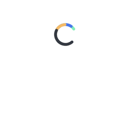
BORN 2 BE JOMBLO
POSTED ON
TUESDAY, 18 MAY 2010
BY
ADMIN
POSTED IN
FIKSI
TAGGED IN
CERPEN
,
FIKSI
,
JOMBLO
,
KISAH
,
REMAJA
“Pagi, Om!” permulaan yang salah. Papa benci
dipanggil Om karena itu mengingatkannya sama
usianya yang udah tua. “Saya Lando, temen Rhein.
Coverboy.” Seakan-akan fakta punya tampang super
keren itu, bisa ngerubah mata Papa yang mulai
menyipit muak.