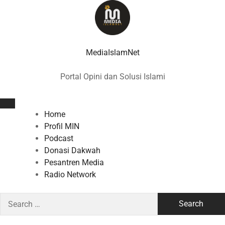
Skip
to
content
MediaIslamNet
Portal Opini dan Solusi Islami
Home
Profil MIN
Podcast
Donasi Dakwah
Pesantren Media
Radio Network
Search
for: