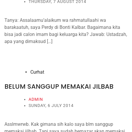
THURSDAY, 7 AUGUST 2014
Tanya: Assalaamu’alaikum wa rahmatullaahi wa
barakaatuh, saya Perdy di Bonti Kalbar. Bagaimana kita
bisa jadi calon imam bagi keluarga kita? Jawab: Ustadzah,
apa yang dimaksud […]
Curhat
BELUM SANGGUP MEMAKAI JILBAB
ADMIN
SUNDAY, 6 JULY 2014
Asslmwrwb. Kak gimana sih kalo saya blm sanggup
memakai jilbab. Tapi saya sudah bernazar akan memakai