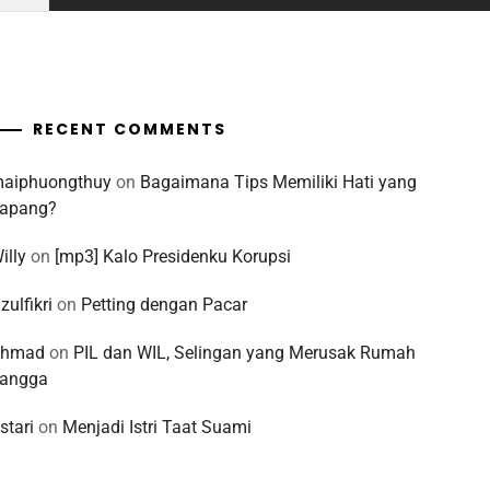
RECENT COMMENTS
aiphuongthuy
on
Bagaimana Tips Memiliki Hati yang
apang?
illy
on
[mp3] Kalo Presidenku Korupsi
zulfikri
on
Petting dengan Pacar
Ahmad
on
PIL dan WIL, Selingan yang Merusak Rumah
angga
stari
on
Menjadi Istri Taat Suami