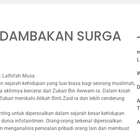
NDAMBAKAN SURGA
m
L
W
: Lathifah Musa
n sejarah kehidupan yang luar biasa bagi seorang muslimah,
D
a akhirnya bercerai dari Zubair Bin Awwam ra. Dalam kisah
 Zubair menikahi Atikah Binti Zaid ra dan lebih cenderung
T
enting untuk dipersoalkan dalam sejarah besar kehidupan
unia infotaintmen. Orang-orang terkenal dipersoalkan
A
an menganalisis persoalan pribadi orang lain dan membuat