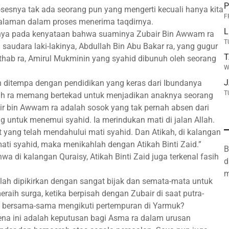
P
osesnya tak ada seorang pun yang mengerti kecuali hanya kita
F
alaman dalam proses menerima taqdirnya.
L
nya pada kenyataan bahwa suaminya Zubair Bin Awwam ra
T
saudara laki-lakinya, Abdullah Bin Abu Bakar ra, yang gugur
T
hthab ra, Amirul Mukminin yang syahid dibunuh oleh seorang
W
J
h ditempa dengan pendidikan yang keras dari Ibundanya
T
iyah ra memang bertekad untuk menjadikan anaknya seorang
ir bin Awwam ra adalah sosok yang tak pernah absen dari
untuk menemui syahid. Ia merindukan mati di jalan Allah.
ang telah mendahului mati syahid. Dan Atikah, di kalangan
ti syahid, maka menikahlah dengan Atikah Binti Zaid.”
B
wa di kalangan Quraisy, Atikah Binti Zaid juga terkenal fasih
d
m
elah dipikirkan dengan sangat bijak dan semata-mata untuk
aih surga, ketika berpisah dengan Zubair di saat putra-
 bersama-sama mengikuti pertempuran di Yarmuk?
na ini adalah keputusan bagi Asma ra dalam urusan