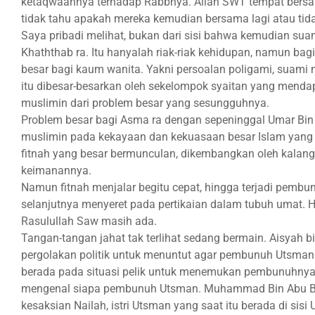
ketaqwaannya terhadap Rabbnya. Allah SWT tempat bersan
tidak tahu apakah mereka kemudian bersama lagi atau tid
Saya pribadi melihat, bukan dari sisi bahwa kemudian sua
Khaththab ra. Itu hanyalah riak-riak kehidupan, namun ba
besar bagi kaum wanita. Yakni persoalan poligami, suami m
itu dibesar-besarkan oleh sekelompok syaitan yang mendap
muslimin dari problem besar yang sesungguhnya.
Problem besar bagi Asma ra dengan sepeninggal Umar Bin
muslimin pada kekayaan dan kekuasaan besar Islam yang 
fitnah yang besar bermunculan, dikembangkan oleh kalan
keimanannya.
Namun fitnah menjalar begitu cepat, hingga terjadi pembun
selanjutnya menyeret pada pertikaian dalam tubuh umat. H
Rasulullah Saw masih ada.
Tangan-tangan jahat tak terlihat sedang bermain. Aisyah
pergolakan politik untuk menuntut agar pembunuh Utsman d
berada pada situasi pelik untuk menemukan pembunuhnya. 
mengenal siapa pembunuh Utsman. Muhammad Bin Abu Baka
kesaksian Nailah, istri Utsman yang saat itu berada di sisi