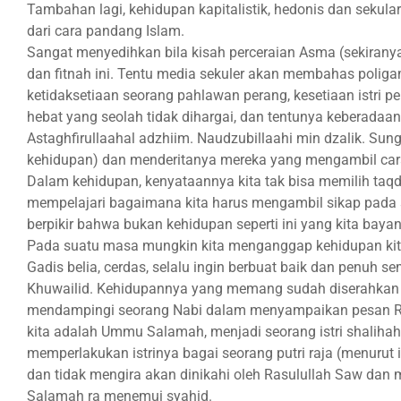
Tambahan lagi, kehidupan kapitalistik, hedonis dan seku
dari cara pandang Islam.
Sangat menyedihkan bila kisah perceraian Asma (sekirany
dan fitnah ini. Tentu media sekuler akan membahas poligam
ketidaksetiaan seorang pahlawan perang, kesetiaan istri
hebat yang seolah tidak dihargai, dan tentunya keberadaan
Astaghfirullaahal adzhiim. Naudzubillaahi min dzalik. S
kehidupan) dan menderitanya mereka yang mengambil cara
Dalam kehidupan, kenyataannya kita tak bisa memilih taq
mempelajari bagaimana kita harus mengambil sikap pada s
berpikir bahwa bukan kehidupan seperti ini yang kita baya
Pada suatu masa mungkin kita menganggap kehidupan kita 
Gadis belia, cerdas, selalu ingin berbuat baik dan penuh 
Khuwailid. Kehidupannya yang memang sudah diserahkan 
mendampingi seorang Nabi dalam menyampaikan pesan R
kita adalah Ummu Salamah, menjadi seorang istri shaliha
memperlakukan istrinya bagai seorang putri raja (menurut i
dan tidak mengira akan dinikahi oleh Rasulullah Saw dan
Salamah ra menemui syahid.