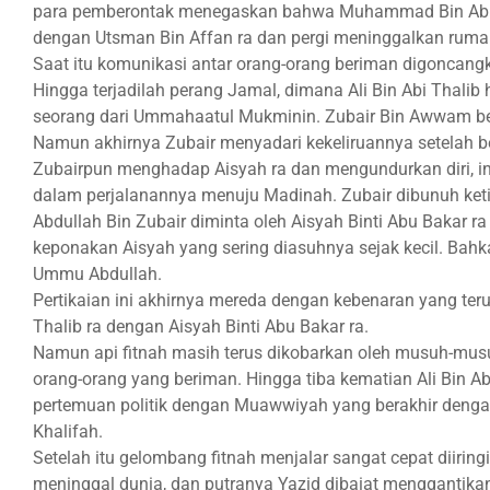
para pemberontak menegaskan bahwa Muhammad Bin Abu Ba
dengan Utsman Bin Affan ra dan pergi meninggalkan ruma
Saat itu komunikasi antar orang-orang beriman digoncang
Hingga terjadilah perang Jamal, dimana Ali Bin Abi Thalib
seorang dari Ummahaatul Mukminin. Zubair Bin Awwam be
Namun akhirnya Zubair menyadari kekeliruannya setelah b
Zubairpun menghadap Aisyah ra dan mengundurkan diri, ing
dalam perjalanannya menuju Madinah. Zubair dibunuh ket
Abdullah Bin Zubair diminta oleh Aisyah Binti Abu Bakar 
keponakan Aisyah yang sering diasuhnya sejak kecil. Ba
Ummu Abdullah.
Pertikaian ini akhirnya mereda dengan kebenaran yang ter
Thalib ra dengan Aisyah Binti Abu Bakar ra.
Namun api fitnah masih terus dikobarkan oleh musuh-mu
orang-orang yang beriman. Hingga tiba kematian Ali Bin Ab
pertemuan politik dengan Muawwiyah yang berakhir deng
Khalifah.
Setelah itu gelombang fitnah menjalar sangat cepat diir
meninggal dunia, dan putranya Yazid dibaiat mengganti