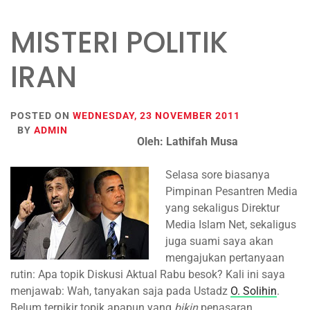
MISTERI POLITIK
IRAN
POSTED ON
WEDNESDAY, 23 NOVEMBER 2011
BY
ADMIN
Oleh: Lathifah Musa
Selasa sore biasanya
Pimpinan Pesantren Media
yang sekaligus Direktur
Media Islam Net, sekaligus
juga suami saya akan
mengajukan pertanyaan
rutin: Apa topik Diskusi Aktual Rabu besok? Kali ini saya
menjawab: Wah, tanyakan saja pada Ustadz
O. Solihin
.
Belum terpikir topik apapun yang
bikin
penasaran.