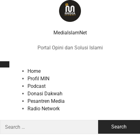
Skip
to
content
MediaIslamNet
Portal Opini dan Solusi Islami
Home
Profil MIN
Podcast
Donasi Dakwah
Pesantren Media
Radio Network
Search
for: