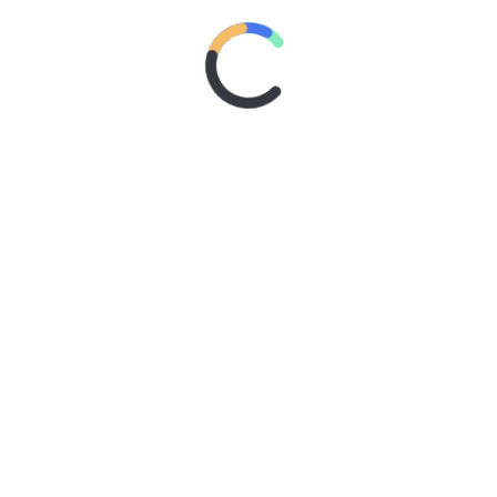
g bermaksud hendak makan, minum, atau tidur, untuk
dzi yang mensahkannya
)
, maka mereka harus mandi terlebih dahulu.
[UMAR
NSASI SEKS SESUAI SYARIAH
KAPITALISASI JILBAB