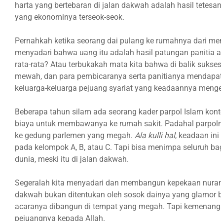
harta yang bertebaran di jalan dakwah adalah hasil tetesa
yang ekonominya terseok-seok.
Pernahkah ketika seorang dai pulang ke rumahnya dari men
menyadari bahwa uang itu adalah hasil patungan panitia
rata-rata? Atau terbukakah mata kita bahwa di balik suks
mewah, dan para pembicaranya serta panitianya mendapat
keluarga-keluarga pejuang syariat yang keadaannya men
Beberapa tahun silam ada seorang kader parpol Islam kon
biaya untuk membawanya ke rumah sakit. Padahal parpolny
ke gedung parlemen yang megah.
Ala kulli hal
, keadaan ini
pada kelompok A, B, atau C. Tapi bisa menimpa seluruh bag
dunia, meski itu di jalan dakwah.
Segeralah kita menyadari dan membangun kepekaan nuran
dakwah bukan ditentukan oleh sosok dainya yang glamor b
acaranya dibangun di tempat yang megah. Tapi kemenang
pejuangnya kepada Allah.