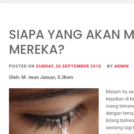
for:
SIAPA YANG AKAN 
MEREKA?
POSTED ON
SUNDAY, 26 SEPTEMBER 2010
BY
ADMIN
Oleh: M. Iwan Januar, S.IKom
Malam itu sa
kejadian di 
orang teman
dengan tema 
bilang bahwa
seorang lagi