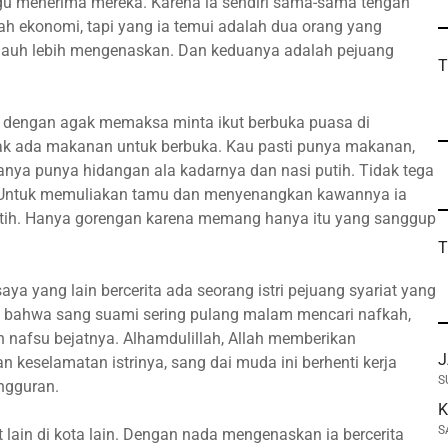
u menerima mereka. Karena ia sendiri sama-sama tengah
lah ekonomi, tapi yang ia temui adalah dua orang yang
jauh lebih mengenaskan. Dan keduanya adalah pejuang
T
g dengan agak memaksa minta ikut berbuka puasa di
ak ada makanan untuk berbuka. Kau pasti punya makanan,
hanya punya hidangan ala kadarnya dan nasi putih. Tidak tega
. Untuk memuliakan tamu dan menyenangkan kawannya ia
tih. Hanya gorengan karena memang hanya itu yang sanggup
T
aya yang lain bercerita ada seorang istri pejuang syariat yang
hu bahwa sang suami sering pulang malam mencari nafkah,
nafsu bejatnya. Alhamdulillah, Allah memberikan
J
 keselamatan istrinya, sang dai muda ini berhenti kerja
S
angguran.
K
S
 lain di kota lain. Dengan nada mengenaskan ia bercerita