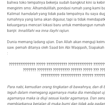
bahwa toko tempatnya bekerja sudah bangkrut kini ia kebi
mengirim sms: Alhamdulillah, pondasi rumah yang kami b
Kalimat
hamdalah
yang tidak pada tempatnya itu saya dug
rumahnya yang lama akan digusur, tapi ia tidak mendapat
keluarganya mencari lokasi baru untuk membangun rumah.
banjir.
Innalillahi wa inna ilayhi rajiun
.
Dunia memang ladang ujian. Dan Allah akan menguji kei
saw. pernah ditanya oleh Saad bin Abi Waqqash, Siapakah
:
?????????????? ????? ??????????? ????????????? ???????
??????? ???????? ????????? ?????? ????? ??? ??
?????????? ??????????? ?????? ??????
Para nabi, kemudian orang tingkatan di bawahnya, dan di 
teguh dalam memegang agamanya maka dia mendapat ujia
agamanya maka ia diuji sesuai kadar agamanya. Dan sen
membiarkanya berjalan di muka bumi dan tidak ada padan