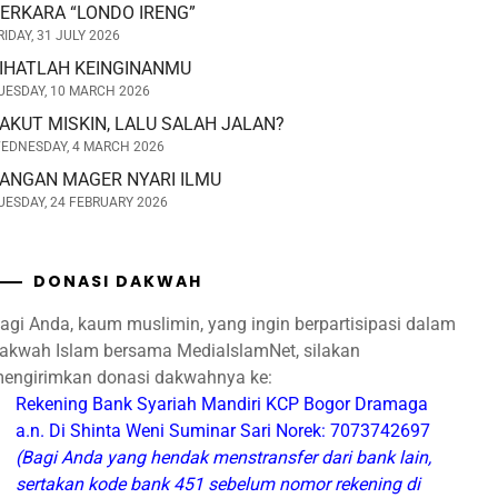
ERKARA “LONDO IRENG”
RIDAY, 31 JULY 2026
IHATLAH KEINGINANMU
UESDAY, 10 MARCH 2026
AKUT MISKIN, LALU SALAH JALAN?
EDNESDAY, 4 MARCH 2026
ANGAN MAGER NYARI ILMU
UESDAY, 24 FEBRUARY 2026
DONASI DAKWAH
agi Anda, kaum muslimin, yang ingin berpartisipasi dalam
akwah Islam bersama MediaIslamNet, silakan
engirimkan donasi dakwahnya ke:
Rekening Bank Syariah Mandiri
KCP Bogor Dramaga
a.n. Di Shinta Weni Suminar Sari
Norek: 7073742697
(Bagi Anda yang hendak menstransfer dari bank lain,
sertakan kode bank 451 sebelum nomor rekening di