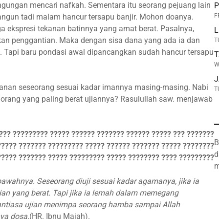
ngungan mencari nafkah. Sementara itu seorang pejuang lain
P
angun tadi malam hancur tersapu banjir. Mohon doanya.
F
a ekspresi tekanan batinnya yang amat berat. Pasalnya,
L
kan penggantian. Maka dengan sisa dana yang ada ia dan
T
 Tapi baru pondasi awal dipancangkan sudah hancur tersapu
T
W
J
manan seseorang sesuai kadar imannya masing-masing. Nabi
T
 orang yang paling berat ujiannya? Rasulullah saw. menjawab
?? ????????? ????? ?????? ??????? ?????? ????? ??? ???????
B
????? ??????? ????????? ????? ?????? ??????? ????? ????????
d
???? ??????? ????? ????????? ????? ???????? ???? ?????????
m
bawahnya. Seseorang diuji sesuai kadar agamanya, jika ia
n yang berat. Tapi jika ia lemah dalam memegang
antiasa ujian menimpa seorang hamba sampai Allah
ya dosa.
(HR. Ibnu Majah).