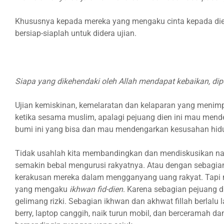
Khususnya kepada mereka yang mengaku cinta kepada di
bersiap-siaplah untuk didera ujian.
Siapa yang dikehendaki oleh Allah mendapat kebaikan, d
Ujian kemiskinan, kemelaratan dan kelaparan yang menimpa
ketika sesama muslim, apalagi pejuang dien ini mau mend
bumi ini yang bisa dan mau mendengarkan kesusahan hidu
Tidak usahlah kita membandingkan dan mendiskusikan nasi
semakin bebal mengurusi rakyatnya. Atau dengan sebagian
kerakusan mereka dalam mengganyang uang rakyat. Tapi ma
yang mengaku
ikhwan fid-dien
. Karena sebagian pejuang di
gelimang rizki. Sebagian ikhwan dan akhwat fillah berlal
berry, laptop canggih, naik turun mobil, dan berceramah d