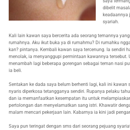
saya termang
dibelit masa
keadaannya 
syariah.
Kali lain kawan saya bercerita ada seorang temannya yan
rumahnya. Aku ikut buka ya di rumahmu? Di rumahku ngg
kan? pintanya. Kembali kawan saya tercenung. Ia sendiri 
menolak, ia menyanggupi permintaan kawannya tersebut
menambah lagi beberapa gorengan sebagai teman nasi pu
ia beli.
Sentakan ke dada saya belum berhenti lagi, kali ini kawan s
nyaris diperkosa tetangganya sendiri. Rupanya pelaku ta
dan ia memanfaatkan kesempatan itu untuk melampiaskan 
pertolongan dan menyelamatkan sang istri. Khawatir dengan
malam mencari pekerjaan lain. Kabarnya ia kini jadi peng
Saya pun teringat dengan sms dari seorang pejuang syariat