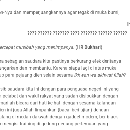
en-Nya dan memperjuangkannya agar tegak di muka bumi,
I
???? ?????? ??????? ???? ??????? ?????? ??????
ipercepat musibah yang menimpanya.
(HR Bukhari)
 sebagian saudara kita pastinya berkurang efek deritanya
engarkan dan membantu. Karena siapa lagi di atas muka
p para pejuang dien selain sesama
ikhwan wa akhwat fillah
?
b saudara kita ini dengan para penguasa negeri ini yang
 pejabat dan wakil rakyat yang sudah disibukkan dengan
rilah bicara dari hati ke hati dengan sesama kalangan
en ini juga Allah limpahkan (baca: beri ujian) dengan
u lalang di medan dakwah dengan gadget modern; ber-black
an mengisi training di gedung-gedung pertemuan yang