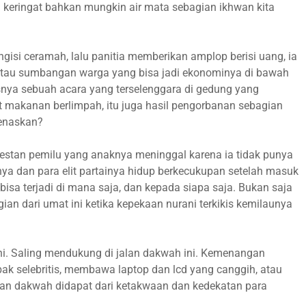
n keringat bahkan mungkin air mata sebagian ikhwan kita
gisi ceramah, lalu panitia memberikan amplop berisi uang, ia
 atau sumbangan warga yang bisa jadi ekonominya di bawah
esnya sebuah acara yang terselenggara di gedung yang
 makanan berlimpah, itu juga hasil pengorbanan sebagian
genaskan?
testan pemilu yang anaknya meninggal karena ia tidak punya
a dan para elit partainya hidup berkecukupan setelah masuk
 bisa terjadi di mana saja, dan kepada siapa saja. Bukan saja
ian dari umat ini ketika kepekaan nurani terkikis kemilaunya
i. Saling mendukung di jalan dakwah ini. Kemenangan
ak selebritis, membawa laptop dan lcd yang canggih, atau
an dakwah didapat dari ketakwaan dan kedekatan para