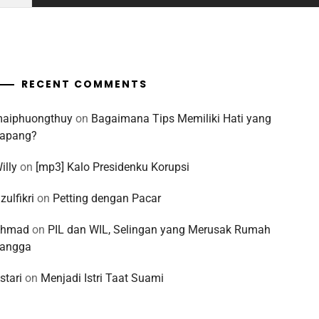
RECENT COMMENTS
aiphuongthuy
on
Bagaimana Tips Memiliki Hati yang
apang?
illy
on
[mp3] Kalo Presidenku Korupsi
zulfikri
on
Petting dengan Pacar
Ahmad
on
PIL dan WIL, Selingan yang Merusak Rumah
angga
stari
on
Menjadi Istri Taat Suami