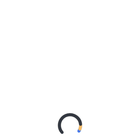
ditunjuk oleh Amirul Muminin Umar bin Khaththab ra
kan 7 pasukan yang masing-masing dipimpin oleh
bin Walid
,
Yazid bin Abi Sufyan
,
Syurahbil bin Hasanah
,
airah al-Muradi
,
Musayyab bin Najiyah al-Fazazi
, dan
kan berjumlah 5000 pasukan berkuda dengan setiap
erjumlah 35.000 pasukan berkuda.[]
CALON SUAMI BUKAN PNS