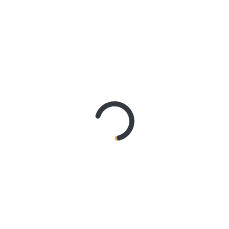
RECENT COMMENTS
maiphuongthuy
on
Bagaimana Tips Memiliki Hati yang
Lapang?
Willy
on
[mp3] Kalo Presidenku Korupsi
Dzulfikri
on
Petting dengan Pacar
Ahmad
on
PIL dan WIL, Selingan yang Merusak Rumah
Tangga
Astari
on
Menjadi Istri Taat Suami
TWEET MEDIAISLAMNET
Tweets by @mediaislamnet