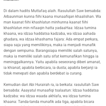
Di dalam hadits Muttafaq alaih. Rasulullah Saw bersabda:
Arbaunman kunna fiihi kaana munaafiqan khaalishan. Wa
man kaanat fiihi khashlatun minhunna kaanat fiihi
khashlatun min nifaaqin hatta yadaaHaa: Idzaa tumina
khaana, wa idzaa haddatsa kadzaba, wa idzaa aahada
ghadara, wa idzaa khashama fajara: Ada empat perkara,
siapa saja yang memilikinya, maka ia menjadi munafik
dengan sempurna. Barangsiapa memiliki salah satunya,
maka ia memiliki salah satu sifat kemunafikan hingga ia
meninggalkannya. Yaitu apabila seseorang diberi amanat,
ia khianat; apabila berbicara, ia dusta; apabila berjanji ia
tidak menepati dan apabila berdebat ia curang.
Kemudian dari Abi Hurairah ra, ia berkata: rasulullah Saw
bersabda: Aaayatul munaafiqi tsalaatun: Idzaa haddatsa
kadzaba: wa idzaa waada akhlafa, wa idzaa tumina
khaana: Tanda-tanda munafik ada tiga, apabila bicara