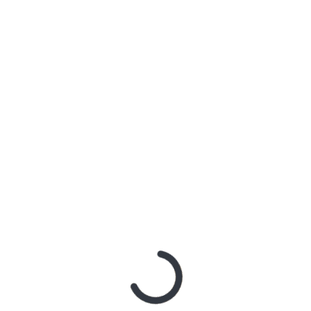
Email
*
Website
RECENT COMMENTS
maiphuongthuy
on
Bagaimana Tips Memiliki Hati yang
Lapang?