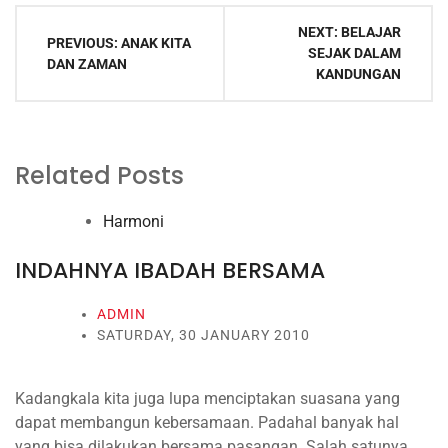
Post
NEXT:
BELAJAR
navigation
PREVIOUS:
ANAK KITA
SEJAK DALAM
DAN ZAMAN
KANDUNGAN
Related Posts
Harmoni
INDAHNYA IBADAH BERSAMA
ADMIN
SATURDAY, 30 JANUARY 2010
Kadangkala kita juga lupa menciptakan suasana yang
dapat membangun kebersamaan. Padahal banyak hal
yang bisa dilakukan bersama pasangan. Salah satunya