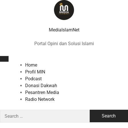
Skip
to
content
MediaIslamNet
Portal Opini dan Solusi Islami
Home
Profil MIN
Podcast
Donasi Dakwah
Pesantren Media
Radio Network
Search
for: